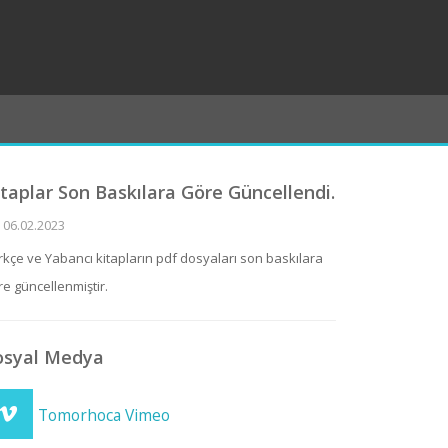
itaplar Son Baskılara Göre Güncellendi.
06.02.2023
rkçe ve Yabancı kitapların pdf dosyaları son baskılara
re güncellenmiştir.
osyal Medya
Tomorhoca Vimeo