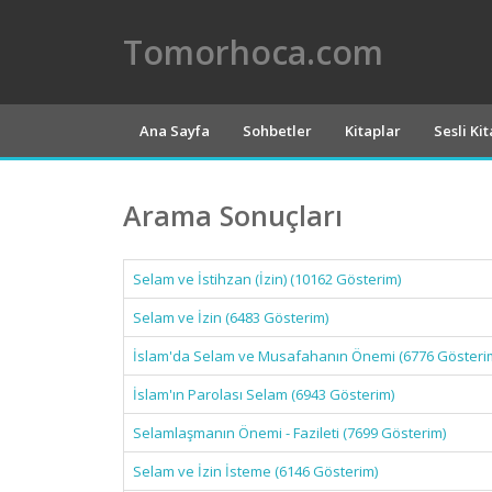
Tomorhoca.com
Ana Sayfa
Sohbetler
Kitaplar
Sesli Ki
Arama Sonuçları
Selam ve İstihzan (İzin) (10162 Gösterim)
Selam ve İzin (6483 Gösterim)
İslam'da Selam ve Musafahanın Önemi (6776 Gösteri
İslam'ın Parolası Selam (6943 Gösterim)
Selamlaşmanın Önemi - Fazileti (7699 Gösterim)
Selam ve İzin İsteme (6146 Gösterim)