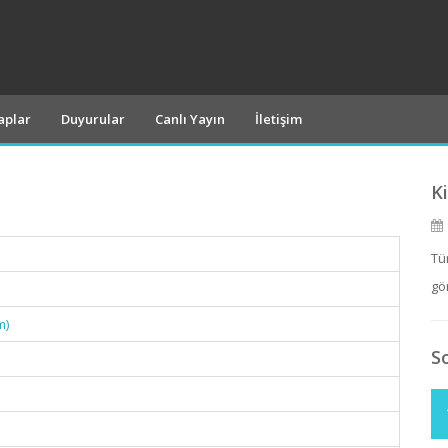
taplar
Duyurular
Canlı Yayın
İletişim
K
Tü
gö
m)
S