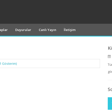
taplar
Duyurular
Canlı Yayın
İletişim
K
1 Gösterim)
Tü
gö
S