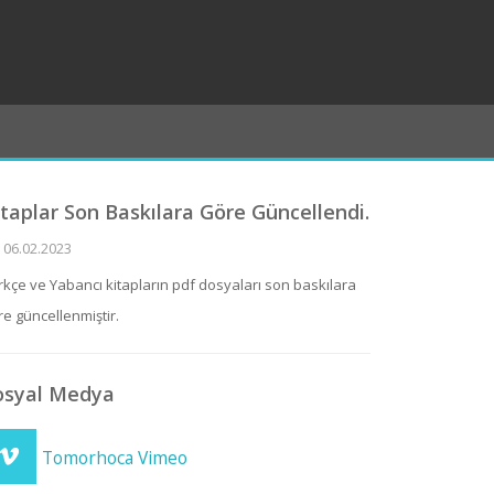
itaplar Son Baskılara Göre Güncellendi.
06.02.2023
rkçe ve Yabancı kitapların pdf dosyaları son baskılara
re güncellenmiştir.
osyal Medya
Tomorhoca Vimeo