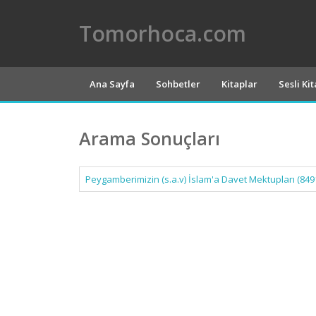
Tomorhoca.com
Ana Sayfa
Sohbetler
Kitaplar
Sesli Ki
Arama Sonuçları
Peygamberimizin (s.a.v) İslam'a Davet Mektupları (849